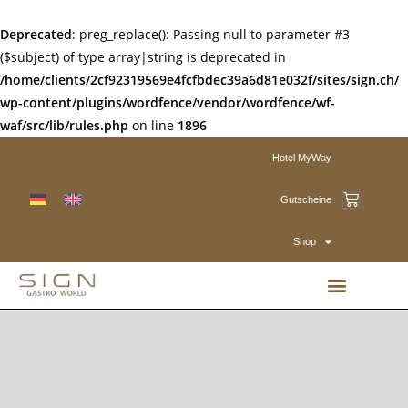
Deprecated
: preg_replace(): Passing null to parameter #3
($subject) of type array|string is deprecated in
/home/clients/2cf92319569e4fcfbdec39a6d81e032f/sites/sign.ch/
wp-content/plugins/wordfence/vendor/wordfence/wf-
waf/src/lib/rules.php
on line
1896
Hotel MyWay
Gutscheine
Shop