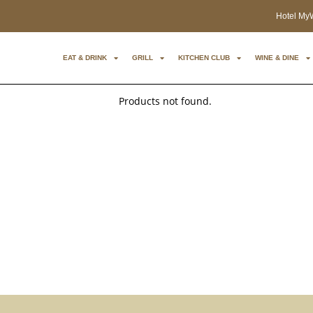
Hotel My
EAT & DRINK
GRILL
KITCHEN CLUB
WINE & DINE
Products not found.